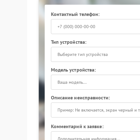
Обращение в мастерскую
Контактный телефон:
Когда самостоятельные меры не дают результат
Специалисты выполняют ремонт с заменой по
запуска.
Тип устройства:
Выберите тип устройства
Модель устройства:
Описание неисправности:
Комментарий к заявке: