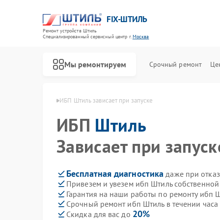
FIX-ШТИЛЬ
Ремонт устройств Штиль
Специализированный cервисный центр г.
Москва
Мы ремонтируем
Срочный ремонт
Це
ибп Штиль в Москве
ИБП Штиль зависает при запуске
ИБП
Штиль
Зависает при запуск
Бесплатная диагностика
даже при отказ
Привезем и увезем ибп Штиль собственной
Гарантия на наши работы по ремонту ибп 
Срочный ремонт ибп Штиль в течении часа
20%
Скидка для вас до