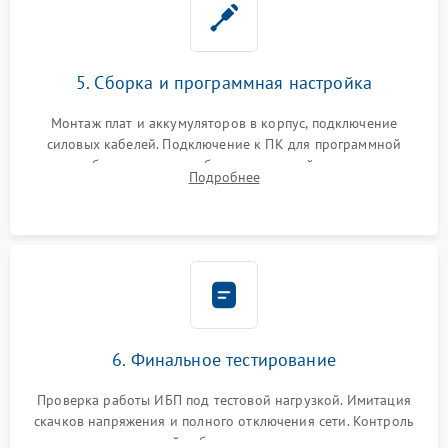
5. Сборка и программная настройка
Монтаж плат и аккумуляторов в корпус, подключение
силовых кабелей. Подключение к ПК для программной
калибровки констант батареи, настройки порогов
Подробнее
срабатывания AVR и сброса счетчиков старения АКБ.
6. Финальное тестирование
Проверка работы ИБП под тестовой нагрузкой. Имитация
скачков напряжения и полного отключения сети. Контроль
времени автономной работы, температурного режима и