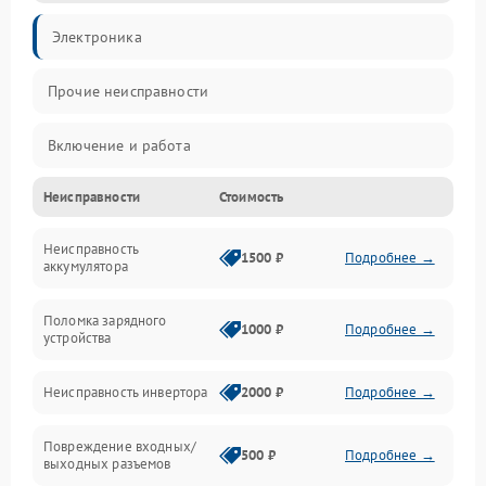
Электроника
Прочие неисправности
Включение и работа
Неисправности
Стоимость
Работа с нагрузкой
Неисправность
Звук и индикация
1500 ₽
Подробнее →
аккумулятора
Питание и режимы
Поломка зарядного
1000 ₽
Подробнее →
устройства
Интерфейсы и связь
Неисправность инвертора
2000 ₽
Подробнее →
Температура и эксплуатация
Повреждение входных/
500 ₽
Подробнее →
выходных разъемов
Механические повреждения