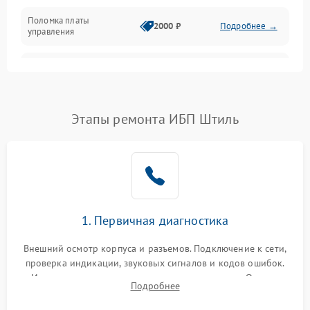
Поломка платы
Механика
2000 ₽
Подробнее →
управления
Неисправность
3000 ₽
Подробнее →
трансформатора
Повреждение
Этапы ремонта ИБП Штиль
500 ₽
Подробнее →
конденсаторов
Поломка предохранителя
100 ₽
Подробнее →
Неисправность системы
1000 ₽
Подробнее →
охлаждения
1. Первичная диагностика
Неисправность
500 ₽
Подробнее →
Внешний осмотр корпуса и разъемов. Подключение к сети,
индикаторов
проверка индикации, звуковых сигналов и кодов ошибок.
Измерение входного и выходного напряжения. Оценка
Поломка фильтров
Подробнее
1000 ₽
Подробнее →
реакции ИБП на отключение основного питания без
(EMI/EMC)
нагрузки.