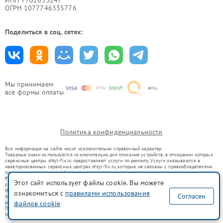
ОГРН 1077746335776
Поделиться в соц. сетях:
Мы принимаем
все формы оплаты
Политика конфиденциальности
Вся информация на сайте носит исключительно справочный характер.
Товарные знаки используются исключительно для описания устройств, в отношении которых
сервисные центры shtyl-fix.ru предоставляют услуги по ремонту. Услуги оказываются в
неавторизованных сервисных центрах shtyl-fix.ru, которые не связаны с правообладателями
товарных знаков или их официальными представителями.
Ремонт осуществляется для устройств, уже введенных в гражданский оборот в соответствии
Этот сайт использует файлы cookie. Вы можете
со статьей 1487 ГК РФ.
Использование товарных знаков не преследует цели индивидуализации услуг или введения
ознакомиться с
правилами использования
Согласен
потребителей в заблуждение, а служит для информирования о предоставляемых услугах по
ремонту техники указанных брендов.
файлов cookie
Представленная на сайте информация не является публичной офертой, определяемой
положениями Статьи 437(2) Гражданского кодекса РФ