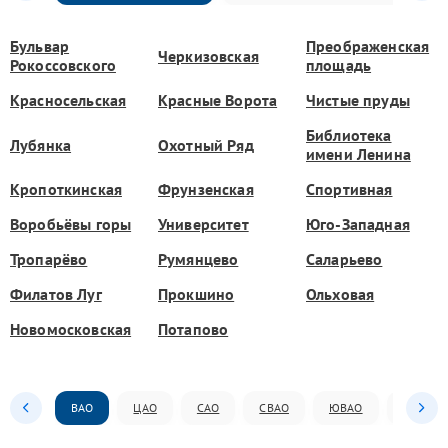
Бульвар
Преображенская
Черкизовская
Рокоссовского
площадь
Красносельская
Красные Ворота
Чистые пруды
Библиотека
Лубянка
Охотный Ряд
имени Ленина
Кропоткинская
Фрунзенская
Спортивная
Воробьёвы горы
Университет
Юго-Западная
Тропарёво
Румянцево
Саларьево
Филатов Луг
Прокшино
Ольховая
Новомосковская
Потапово
ВАО
ЦАО
САО
СВАО
ЮВАО
ЮАО