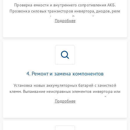
от перегрузок
Проверка емкости и внутреннего сопротивления АКБ.
Прозвонка силовых транзисторов инвертора, диодов, реле
Неисправность системы
переключения и трансформатора. Визуальный поиск вздутых
Подробнее
защиты от короткого
1500 ₽
Подробнее →
конденсаторов и прогаров на печатной плате.
замыкания
Повреждение системы
1000 ₽
Подробнее →
защиты от перегрева
Неисправность системы
защиты от
1500 ₽
Подробнее →
перенапряжения
4. Ремонт и замена компонентов
Установка новых аккумуляторных батарей с зачисткой
клемм. Выпаивание неисправных элементов инвертора или
цепи зарядки и монтаж новых радиодеталей.
Подробнее
Восстановление поврежденных токоведущих дорожек и
замена реле.