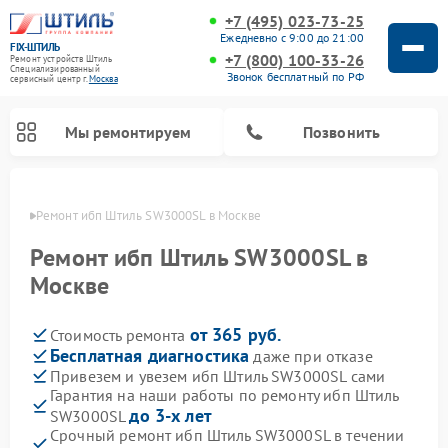
+7 (495) 023-73-25
Ежедневно с 9:00 до 21:00
FIX-ШТИЛЬ
+7 (800) 100-33-26
Ремонт устройств Штиль
Специализированный
Звонок бесплатный по РФ
cервисный центр г.
Москва
Мы ремонтируем
Позвонить
оскве
Ремонт ибп Штиль SW3000SL в Москве
Ремонт ибп Штиль SW3000SL в
Москве
от 365 руб.
Стоимость ремонта
Бесплатная диагностика
даже при отказе
Привезем и увезем ибп Штиль SW3000SL сами
Гарантия на наши работы по ремонту ибп Штиль
до 3-х лет
SW3000SL
Срочный ремонт ибп Штиль SW3000SL в течении