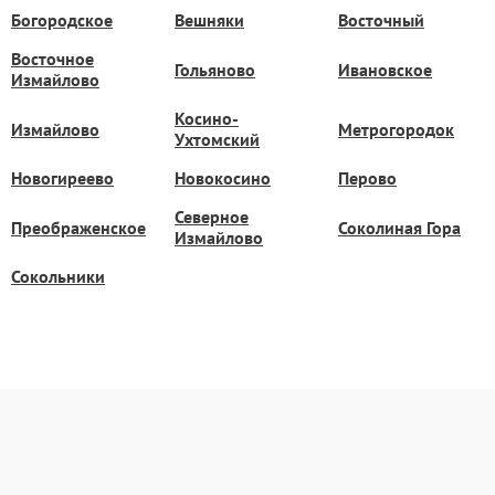
Богородское
Вешняки
Восточный
Восточное
Гольяново
Ивановское
Измайлово
Косино-
Измайлово
Метрогородок
Ухтомский
Новогиреево
Новокосино
Перово
Северное
Преображенское
Соколиная Гора
Измайлово
Сокольники