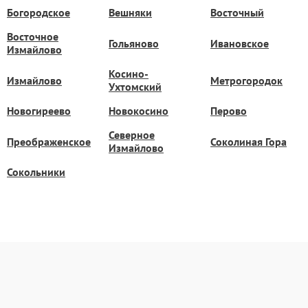
Богородское
Вешняки
Восточный
Восточное
Гольяново
Ивановское
Измайлово
Косино-
Измайлово
Метрогородок
Ухтомский
Новогиреево
Новокосино
Перово
Северное
Преображенское
Соколиная Гора
Измайлово
Сокольники