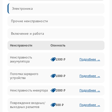
Электроника
Прочие неисправности
Включение и работа
Неисправности
Стоимость
Работа с нагрузкой
Неисправность
Звук и индикация
1500 ₽
Подробнее →
аккумулятора
Питание и режимы
Поломка зарядного
1000 ₽
Подробнее →
устройства
Интерфейсы и связь
Неисправность инвертора
2000 ₽
Подробнее →
Температура и эксплуатация
Повреждение входных/
500 ₽
Подробнее →
выходных разъемов
Механические повреждения