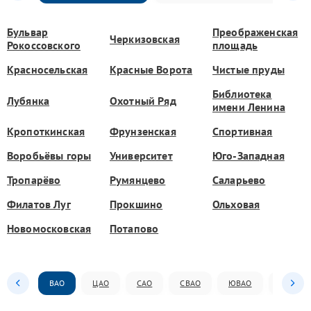
Бульвар
Преображенская
Черкизовская
Рокоссовского
площадь
Красносельская
Красные Ворота
Чистые пруды
Библиотека
Лубянка
Охотный Ряд
имени Ленина
Кропоткинская
Фрунзенская
Спортивная
Воробьёвы горы
Университет
Юго-Западная
Тропарёво
Румянцево
Саларьево
Филатов Луг
Прокшино
Ольховая
Новомосковская
Потапово
ВАО
ЦАО
САО
СВАО
ЮВАО
ЮАО