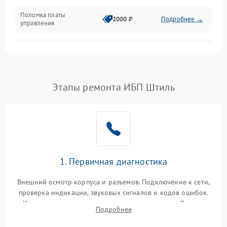
Поломка платы
Механика
2000 ₽
Подробнее →
управления
Неисправность
3000 ₽
Подробнее →
трансформатора
Повреждение
Этапы ремонта ИБП Штиль
500 ₽
Подробнее →
конденсаторов
Поломка предохранителя
100 ₽
Подробнее →
Неисправность системы
1000 ₽
Подробнее →
охлаждения
1. Первичная диагностика
Неисправность
500 ₽
Подробнее →
Внешний осмотр корпуса и разъемов. Подключение к сети,
индикаторов
проверка индикации, звуковых сигналов и кодов ошибок.
Измерение входного и выходного напряжения. Оценка
Поломка фильтров
Подробнее
1000 ₽
Подробнее →
реакции ИБП на отключение основного питания без
(EMI/EMC)
нагрузки.