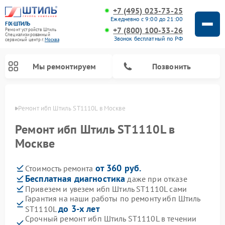
+7 (495) 023-73-25
Ежедневно с 9:00 до 21:00
FIX-ШТИЛЬ
+7 (800) 100-33-26
Ремонт устройств Штиль
Специализированный
Звонок бесплатный по РФ
cервисный центр г.
Москва
Мы ремонтируем
Позвонить
оскве
Ремонт ибп Штиль ST1110L в Москве
Ремонт ибп Штиль ST1110L в
Москве
от 360 руб.
Стоимость ремонта
Бесплатная диагностика
даже при отказе
Привезем и увезем ибп Штиль ST1110L сами
Гарантия на наши работы по ремонту ибп Штиль
до 3-х лет
ST1110L
Срочный ремонт ибп Штиль ST1110L в течении