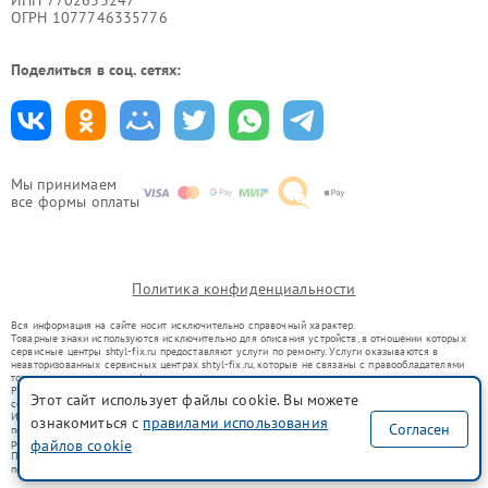
ОГРН 1077746335776
Поделиться в соц. сетях:
Мы принимаем
все формы оплаты
Политика конфиденциальности
Вся информация на сайте носит исключительно справочный характер.
Товарные знаки используются исключительно для описания устройств, в отношении которых
сервисные центры shtyl-fix.ru предоставляют услуги по ремонту. Услуги оказываются в
неавторизованных сервисных центрах shtyl-fix.ru, которые не связаны с правообладателями
товарных знаков или их официальными представителями.
Ремонт осуществляется для устройств, уже введенных в гражданский оборот в соответствии
Этот сайт использует файлы cookie. Вы можете
со статьей 1487 ГК РФ.
Использование товарных знаков не преследует цели индивидуализации услуг или введения
ознакомиться с
правилами использования
Согласен
потребителей в заблуждение, а служит для информирования о предоставляемых услугах по
ремонту техники указанных брендов.
файлов cookie
Представленная на сайте информация не является публичной офертой, определяемой
положениями Статьи 437(2) Гражданского кодекса РФ