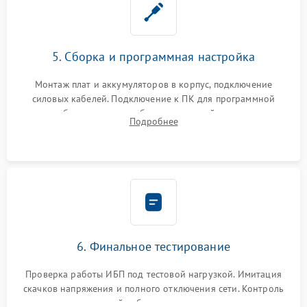
5. Сборка и программная настройка
Монтаж плат и аккумуляторов в корпус, подключение
силовых кабелей. Подключение к ПК для программной
калибровки констант батареи, настройки порогов
Подробнее
срабатывания AVR и сброса счетчиков старения АКБ.
6. Финальное тестирование
Проверка работы ИБП под тестовой нагрузкой. Имитация
скачков напряжения и полного отключения сети. Контроль
времени автономной работы, температурного режима и