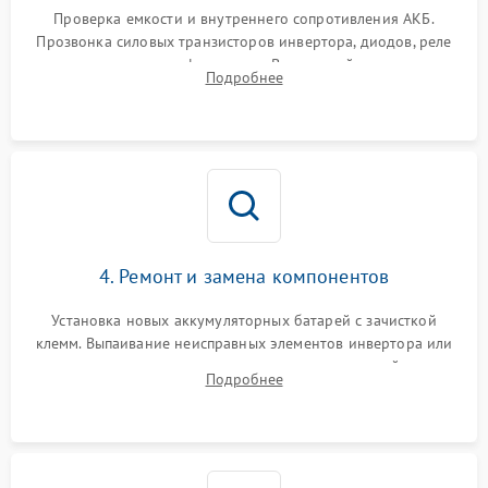
от перегрузок
Проверка емкости и внутреннего сопротивления АКБ.
Прозвонка силовых транзисторов инвертора, диодов, реле
Неисправность системы
переключения и трансформатора. Визуальный поиск вздутых
Подробнее
защиты от короткого
1500 ₽
Подробнее →
конденсаторов и прогаров на печатной плате.
замыкания
Повреждение системы
1000 ₽
Подробнее →
защиты от перегрева
Неисправность системы
защиты от
1500 ₽
Подробнее →
перенапряжения
4. Ремонт и замена компонентов
Установка новых аккумуляторных батарей с зачисткой
клемм. Выпаивание неисправных элементов инвертора или
цепи зарядки и монтаж новых радиодеталей.
Подробнее
Восстановление поврежденных токоведущих дорожек и
замена реле.