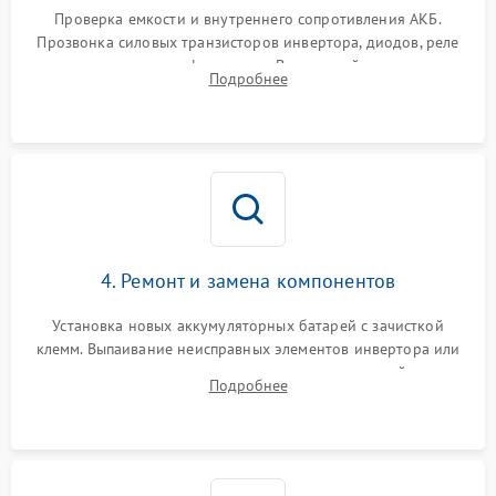
от перегрузок
Проверка емкости и внутреннего сопротивления АКБ.
Прозвонка силовых транзисторов инвертора, диодов, реле
Неисправность системы
переключения и трансформатора. Визуальный поиск вздутых
Подробнее
защиты от короткого
1500 ₽
Подробнее →
конденсаторов и прогаров на печатной плате.
замыкания
Повреждение системы
1000 ₽
Подробнее →
защиты от перегрева
Неисправность системы
защиты от
1500 ₽
Подробнее →
перенапряжения
4. Ремонт и замена компонентов
Установка новых аккумуляторных батарей с зачисткой
клемм. Выпаивание неисправных элементов инвертора или
цепи зарядки и монтаж новых радиодеталей.
Подробнее
Восстановление поврежденных токоведущих дорожек и
замена реле.