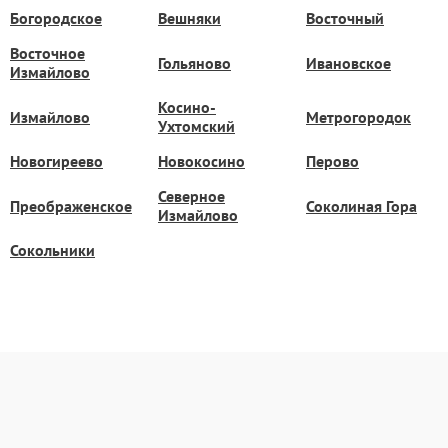
Богородское
Вешняки
Восточный
Восточное
Гольяново
Ивановское
Измайлово
Косино-
Измайлово
Метрогородок
Ухтомский
Новогиреево
Новокосино
Перово
Северное
Преображенское
Соколиная Гора
Измайлово
Сокольники