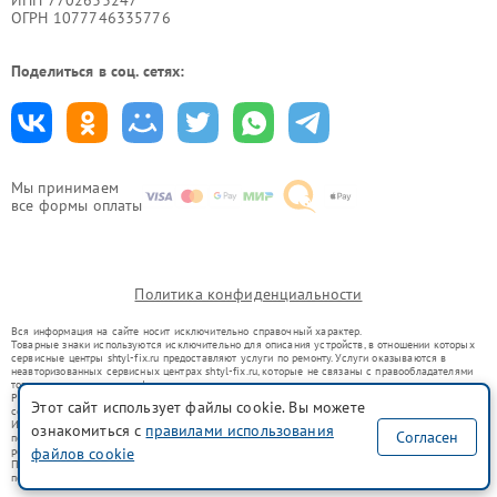
ОГРН 1077746335776
Поделиться в соц. сетях:
Мы принимаем
все формы оплаты
Политика конфиденциальности
Вся информация на сайте носит исключительно справочный характер.
Товарные знаки используются исключительно для описания устройств, в отношении которых
сервисные центры shtyl-fix.ru предоставляют услуги по ремонту. Услуги оказываются в
неавторизованных сервисных центрах shtyl-fix.ru, которые не связаны с правообладателями
товарных знаков или их официальными представителями.
Ремонт осуществляется для устройств, уже введенных в гражданский оборот в соответствии
Этот сайт использует файлы cookie. Вы можете
со статьей 1487 ГК РФ.
Использование товарных знаков не преследует цели индивидуализации услуг или введения
ознакомиться с
правилами использования
Согласен
потребителей в заблуждение, а служит для информирования о предоставляемых услугах по
ремонту техники указанных брендов.
файлов cookie
Представленная на сайте информация не является публичной офертой, определяемой
положениями Статьи 437(2) Гражданского кодекса РФ