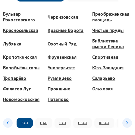
Бульвар
Преображенская
Черкизовская
Рокоссовского
площадь
Красносельская
Красные Ворота
Чистые пруды
Библиотека
Лубянка
Охотный Ряд
имени Ленина
Кропоткинская
Фрунзенская
Спортивная
Воробьёвы горы
Университет
Юго-Западная
Тропарёво
Румянцево
Саларьево
Филатов Луг
Прокшино
Ольховая
Новомосковская
Потапово
ВАО
ЦАО
САО
СВАО
ЮВАО
ЮАО