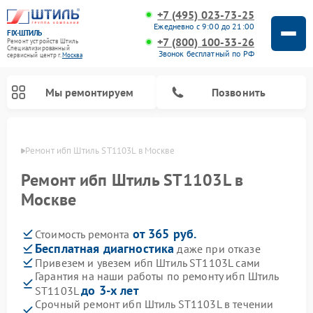
+7 (495) 023-73-25
Ежедневно с 9:00 до 21:00
FIX-ШТИЛЬ
+7 (800) 100-33-26
Ремонт устройств Штиль
Специализированный
Звонок бесплатный по РФ
cервисный центр г.
Москва
Мы ремонтируем
Позвонить
оскве
Ремонт ибп Штиль ST1103L в Москве
Ремонт ибп Штиль ST1103L в
Москве
от 365 руб.
Стоимость ремонта
Бесплатная диагностика
даже при отказе
Привезем и увезем ибп Штиль ST1103L сами
Гарантия на наши работы по ремонту ибп Штиль
до 3-х лет
ST1103L
Срочный ремонт ибп Штиль ST1103L в течении