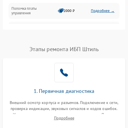
Поломка платы
Механика
2000 ₽
Подробнее →
управления
Неисправность
3000 ₽
Подробнее →
трансформатора
Повреждение
Этапы ремонта ИБП Штиль
500 ₽
Подробнее →
конденсаторов
Поломка предохранителя
100 ₽
Подробнее →
Неисправность системы
1000 ₽
Подробнее →
охлаждения
1. Первичная диагностика
Неисправность
500 ₽
Подробнее →
Внешний осмотр корпуса и разъемов. Подключение к сети,
индикаторов
проверка индикации, звуковых сигналов и кодов ошибок.
Измерение входного и выходного напряжения. Оценка
Поломка фильтров
Подробнее
1000 ₽
Подробнее →
реакции ИБП на отключение основного питания без
(EMI/EMC)
нагрузки.