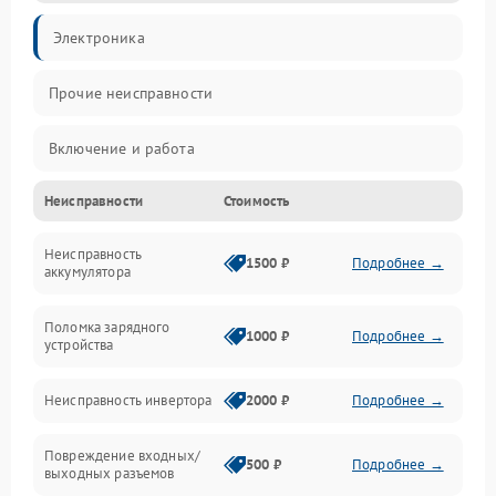
Электроника
Прочие неисправности
Включение и работа
Неисправности
Стоимость
Работа с нагрузкой
Неисправность
Звук и индикация
1500 ₽
Подробнее →
аккумулятора
Питание и режимы
Поломка зарядного
1000 ₽
Подробнее →
устройства
Интерфейсы и связь
Неисправность инвертора
2000 ₽
Подробнее →
Температура и эксплуатация
Повреждение входных/
500 ₽
Подробнее →
выходных разъемов
Механические повреждения