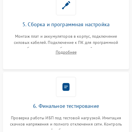
5. Сборка и программная настройка
Монтаж плат и аккумуляторов в корпус, подключение
силовых кабелей. Подключение к ПК для программной
калибровки констант батареи, настройки порогов
Подробнее
срабатывания AVR и сброса счетчиков старения АКБ.
6. Финальное тестирование
Проверка работы ИБП под тестовой нагрузкой. Имитация
скачков напряжения и полного отключения сети. Контроль
времени автономной работы, температурного режима и