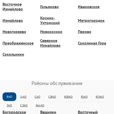
Восточное
Гольяново
Ивановское
Измайлово
Косино-
Измайлово
Метрогородок
Ухтомский
Новогиреево
Новокосино
Перово
Северное
Преображенское
Соколиная Гора
Измайлово
Сокольники
Районы обслуживания
ВАО
ЦАО
САО
СВАО
ЮВАО
ЮАО
ЮЗАО
ЗАО
СЗАО
ЗелАО
Богородское
Вешняки
Восточный