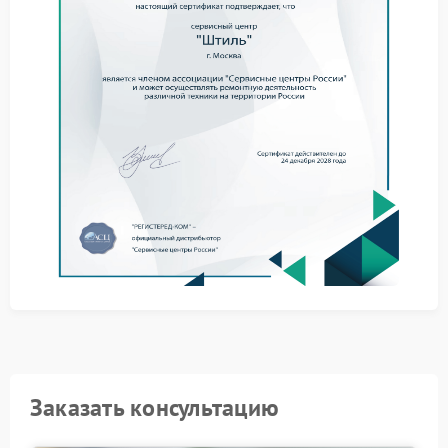
Ремонт Штиль в случае с радиатором обычно
предполагает замену поврежденного элемента или
его восстановление. Это позволяет нормализовать
температурный режим внутри системы.
Перед каждым списком мастер подробно
рассказывает о предстоящих шагах:
оценка состояния радиатора;
демонтаж поврежденных частей;
установка нового элемента;
тестирование под нагрузкой.
Сервисный центр Штиль применяет качественные
компоненты, что гарантирует надежность после
выполненных работ.
Своевременное обращение помогает поддерживать
стабильность работы оборудования на протяжении
долгого времени.
Заказать консультацию