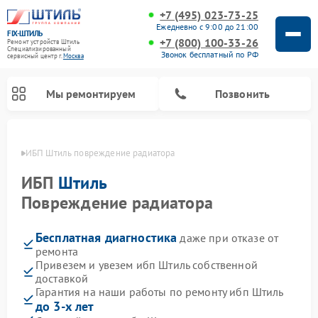
+7 (495) 023-73-25
Ежедневно с 9:00 до 21:00
FIX-ШТИЛЬ
+7 (800) 100-33-26
Ремонт устройств Штиль
Специализированный
Звонок бесплатный по РФ
cервисный центр г.
Москва
Мы ремонтируем
Позвонить
оскве
ИБП Штиль повреждение радиатора
ИБП
Штиль
Повреждение радиатора
Бесплатная диагностика
даже при отказе от
ремонта
Привезем и увезем ибп Штиль собственной
доставкой
Гарантия на наши работы по ремонту ибп Штиль
до 3-х лет