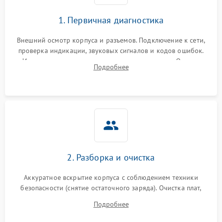
1. Первичная диагностика
Внешний осмотр корпуса и разъемов. Подключение к сети,
проверка индикации, звуковых сигналов и кодов ошибок.
Измерение входного и выходного напряжения. Оценка
Подробнее
реакции ИБП на отключение основного питания без
нагрузки.
2. Разборка и очистка
Аккуратное вскрытие корпуса с соблюдением техники
безопасности (снятие остаточного заряда). Очистка плат,
радиаторов и кулеров от пыли с помощью сжатого воздуха
Подробнее
и кистей для предотвращения перегрева и замыканий.