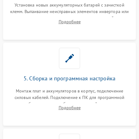
Установка новых аккумуляторных батарей с зачисткой
клемм. Выпаивание неисправных элементов инвертора или
цепи зарядки и монтаж новых радиодеталей.
Подробнее
Восстановление поврежденных токоведущих дорожек и
замена реле.
5. Сборка и программная настройка
Монтаж плат и аккумуляторов в корпус, подключение
силовых кабелей. Подключение к ПК для программной
калибровки констант батареи, настройки порогов
Подробнее
срабатывания AVR и сброса счетчиков старения АКБ.