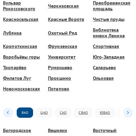
Бульвар
Преображенская
Черкизовская
Рокоссовского
площадь
Красносельская
Красные Ворота
Чистые пруды
Библиотека
Лубянка
Охотный Ряд
имени Ленина
Кропоткинская
Фрунзенская
Спортивная
Воробьёвы горы
Университет
Юго-Западная
Тропарёво
Румянцево
Саларьево
Филатов Луг
Прокшино
Ольховая
Новомосковская
Потапово
ВАО
ЦАО
САО
СВАО
ЮВАО
ЮАО
Богородское
Вешняки
Восточный