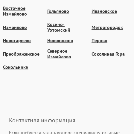
Восточное
Гольяново
Ивановское
Измайлово
Косино-
Измайлово
Метрогородок
Ухтомский
Новогиреево
Новокосино
Перово
Северное
Преображенское
Соколиная Гора
Измайлово
Сокольники
Контактная информация
Если требуется задать вопрос специалисту, оставьте