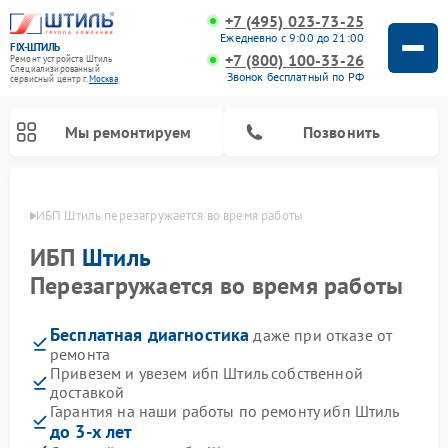
+7 (495) 023-73-25
Ежедневно с 9:00 до 21:00
FIX-ШТИЛЬ
+7 (800) 100-33-26
Ремонт устройств Штиль
Специализированный
Звонок бесплатный по РФ
cервисный центр г.
Москва
Мы ремонтируем
Позвонить
оскве
ИБП Штиль перезагружается во время работы
ИБП
Штиль
Перезагружается во время работы
Бесплатная диагностика
даже при отказе от
ремонта
Привезем и увезем ибп Штиль собственной
доставкой
Гарантия на наши работы по ремонту ибп Штиль
до 3-х лет