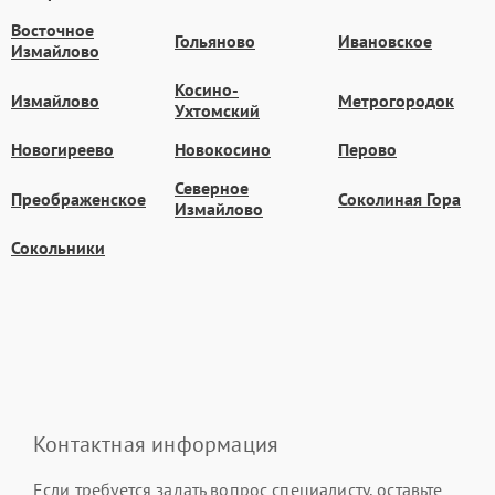
Восточное
Гольяново
Ивановское
Измайлово
Косино-
Измайлово
Метрогородок
Ухтомский
Новогиреево
Новокосино
Перово
Северное
Преображенское
Соколиная Гора
Измайлово
Сокольники
Контактная информация
Если требуется задать вопрос специалисту, оставьте