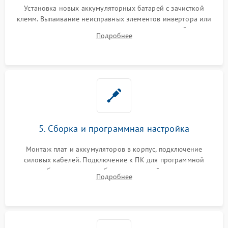
Установка новых аккумуляторных батарей с зачисткой
клемм. Выпаивание неисправных элементов инвертора или
цепи зарядки и монтаж новых радиодеталей.
Подробнее
Восстановление поврежденных токоведущих дорожек и
замена реле.
5. Сборка и программная настройка
Монтаж плат и аккумуляторов в корпус, подключение
силовых кабелей. Подключение к ПК для программной
калибровки констант батареи, настройки порогов
Подробнее
срабатывания AVR и сброса счетчиков старения АКБ.