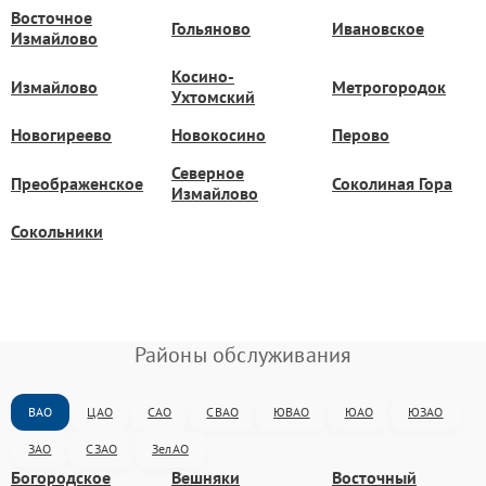
Восточное
Гольяново
Ивановское
Измайлово
Косино-
Измайлово
Метрогородок
Ухтомский
Новогиреево
Новокосино
Перово
Северное
Преображенское
Соколиная Гора
Измайлово
Сокольники
Районы обслуживания
ВАО
ЦАО
САО
СВАО
ЮВАО
ЮАО
ЮЗАО
ЗАО
СЗАО
ЗелАО
Богородское
Вешняки
Восточный