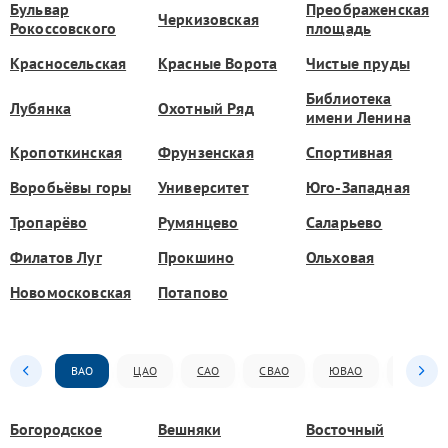
Бульвар
Преображенская
Черкизовская
Рокоссовского
площадь
Красносельская
Красные Ворота
Чистые пруды
Библиотека
Лубянка
Охотный Ряд
имени Ленина
Кропоткинская
Фрунзенская
Спортивная
Воробьёвы горы
Университет
Юго-Западная
Тропарёво
Румянцево
Саларьево
Филатов Луг
Прокшино
Ольховая
Новомосковская
Потапово
ВАО
ЦАО
САО
СВАО
ЮВАО
ЮАО
Богородское
Вешняки
Восточный