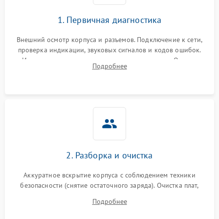
1. Первичная диагностика
Внешний осмотр корпуса и разъемов. Подключение к сети,
проверка индикации, звуковых сигналов и кодов ошибок.
Измерение входного и выходного напряжения. Оценка
Подробнее
реакции ИБП на отключение основного питания без
нагрузки.
2. Разборка и очистка
Аккуратное вскрытие корпуса с соблюдением техники
безопасности (снятие остаточного заряда). Очистка плат,
радиаторов и кулеров от пыли с помощью сжатого воздуха
Подробнее
и кистей для предотвращения перегрева и замыканий.