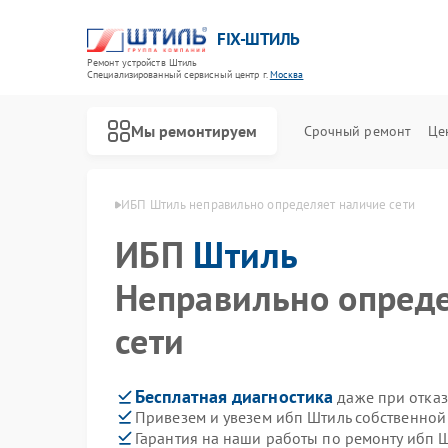
FIX-ШТИЛЬ
Ремонт устройств Штиль
Специализированный cервисный центр г.
Москва
Мы ремонтируем
Срочный ремонт
Це
ибп Штиль в Москве
ИБП Штиль неправильно определяет наличие сети
ИБП
Штиль
Неправильно опреде
сети
Бесплатная диагностика
даже при отказ
Привезем и увезем ибп Штиль собственной
Гарантия на наши работы по ремонту ибп 