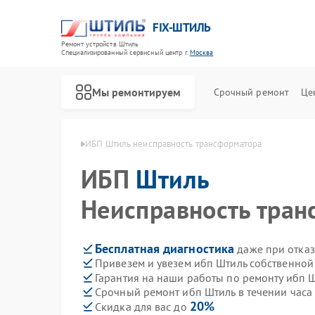
FIX-ШТИЛЬ
Ремонт устройств Штиль
Специализированный cервисный центр г.
Москва
Мы ремонтируем
Срочный ремонт
Це
ибп Штиль в Москве
ИБП Штиль неисправность трансформатора
ИБП
Штиль
Неисправность тран
Бесплатная диагностика
даже при отказ
Привезем и увезем ибп Штиль собственной
Гарантия на наши работы по ремонту ибп 
Срочный ремонт ибп Штиль в течении часа
20%
Скидка для вас до