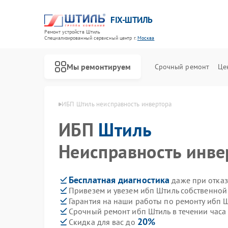
FIX-ШТИЛЬ
Ремонт устройств Штиль
Специализированный cервисный центр г.
Москва
Мы ремонтируем
Срочный ремонт
Це
ибп Штиль в Москве
ИБП Штиль неисправность инвертора
ИБП
Штиль
Неисправность инве
Бесплатная диагностика
даже при отказ
Привезем и увезем ибп Штиль собственной
Гарантия на наши работы по ремонту ибп 
Срочный ремонт ибп Штиль в течении часа
20%
Скидка для вас до