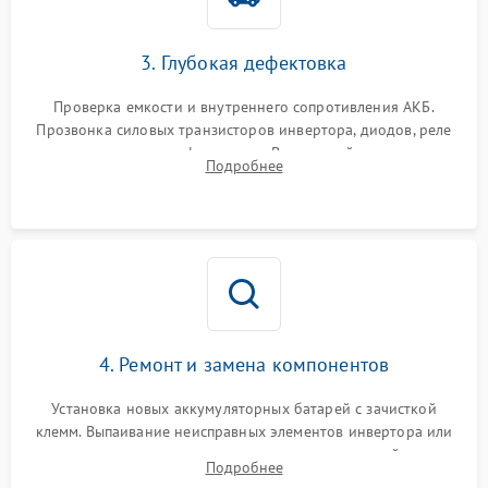
3. Глубокая дефектовка
Проверка емкости и внутреннего сопротивления АКБ.
Прозвонка силовых транзисторов инвертора, диодов, реле
переключения и трансформатора. Визуальный поиск вздутых
Подробнее
конденсаторов и прогаров на печатной плате.
4. Ремонт и замена компонентов
Установка новых аккумуляторных батарей с зачисткой
клемм. Выпаивание неисправных элементов инвертора или
цепи зарядки и монтаж новых радиодеталей.
Подробнее
Восстановление поврежденных токоведущих дорожек и