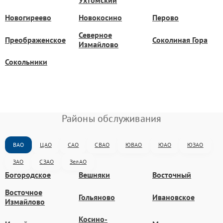
Ухтомский
Новогиреево
Новокосино
Перово
Северное
Преображенское
Соколиная Гора
Измайлово
Сокольники
Районы обслуживания
ВАО
ЦАО
САО
СВАО
ЮВАО
ЮАО
ЮЗАО
ЗАО
СЗАО
ЗелАО
Богородское
Вешняки
Восточный
Восточное
Гольяново
Ивановское
Измайлово
Косино-