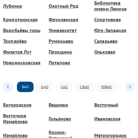
Библиотека
Лубянка
Охотный Ряд
имени Ленина
Кропоткинская
Фрунзенская
Спортивная
Воробьёвы горы
Университет
Юго-Западная
Тропарёво
Румянцево
Саларьево
Филатов Луг
Прокшино
Ольховая
Новомосковская
Потапово
ВАО
ЦАО
САО
СВАО
ЮВАО
ЮАО
Богородское
Вешняки
Восточный
Восточное
Гольяново
Ивановское
Измайлово
Косино-
Измайлово
Метрогородок