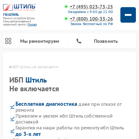
+7 (495) 023-73-25
Ежедневно с 9:00 до 21:00
FIX-ШТИЛЬ
+7 (800) 100-33-26
Ремонт устройств Штиль
Специализированный
Звонок бесплатный по РФ
cервисный центр г.
Москва
Мы ремонтируем
Позвонить
оскве
ИБП Штиль не включается
ИБП
Штиль
Не включается
Бесплатная диагностика
даже при отказе от
ремонта
Привезем и увезем ибп Штиль собственной
доставкой
Гарантия на наши работы по ремонту ибп Штиль
до 3-х лет