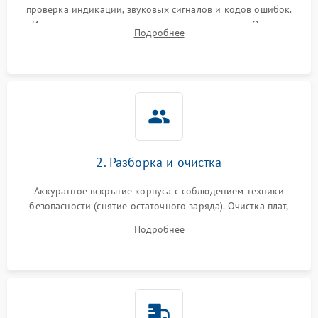
проверка индикации, звуковых сигналов и кодов ошибок.
Измерение входного и выходного напряжения. Оценка
Подробнее
реакции ИБП на отключение основного питания без
нагрузки.
2. Разборка и очистка
Аккуратное вскрытие корпуса с соблюдением техники
безопасности (снятие остаточного заряда). Очистка плат,
радиаторов и кулеров от пыли с помощью сжатого воздуха
Подробнее
и кистей для предотвращения перегрева и замыканий.